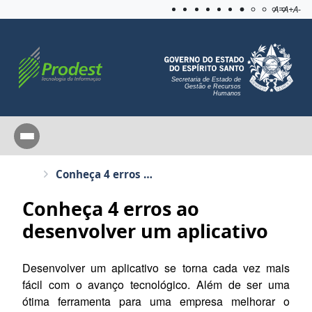
Acessibilida
Aplicar c
A=
A+
A-
Secretaria de Estado de
Gestão e Recursos
Humanos
Conheça 4 erros ao desenvolver um aplicativo
Conheça 4 erros ao
desenvolver um aplicativo
Desenvolver um aplicativo se torna cada vez mais
fácil com o avanço tecnológico. Além de ser uma
ótima ferramenta para uma empresa melhorar o