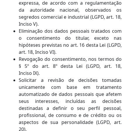
expressa, de acordo com a regulamentação
da autoridade nacional, observados os
segredos comercial e industrial
(
LGPD, a
rt. 18,
Inciso
V
).
Eliminação dos dados pessoais tratados com
o consentimento do titular, exceto nas
hipóteses previstas no art. 16 desta Lei
(
LGPD,
a
rt. 18, Inciso
VI
).
R
evogação do consentimento, nos termos do
§ 5º do art. 8º desta Lei
(
LGPD, a
rt. 18,
Inciso
IX
).
Solicitar a revisão de decisões tomadas
unicamente com base em tratamento
automatizado de dados pessoais que afetem
seus interesses, incluídas as decisões
destinadas a definir o seu perfil pessoal,
profissional, de consumo e de crédito ou os
aspectos de sua personalidade
(
LGPD, a
rt.
20).