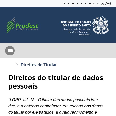
Acessibilida
Aplicar c
A=
A+
A-
Secretaria de Estado de
Gestão e Recursos
Humanos
Direitos do Titular
Direitos do titular de dados
pessoais
"LGPD, art. 18 - O titular dos dados pessoais tem
direito a obter do controlador,
em relação aos dados
do titular por ele tratados
, a qualquer momento e