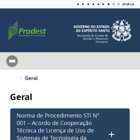
Acessibilida
Aplicar c
A=
A+
A-
Secretaria de Estado de
Gestão e Recursos
Humanos
Geral
Geral
Norma de Procedimento STI Nº
001 – Acordo de Cooperação
Técnica de Licença de Uso de
Sistemas de Tecnologia da