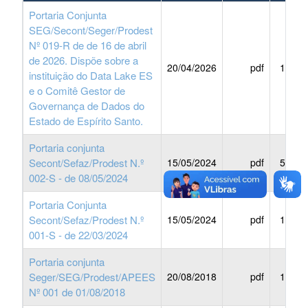
Portaria Conjunta
SEG/Secont/Seger/Prodest
Nº 019-R de de 16 de abril
de 2026. Dispõe sobre a
20/04/2026
pdf
186 K
instituição do Data Lake ES
e o Comitê Gestor de
Governança de Dados do
Estado de Espírito Santo.
Portaria conjunta
Secont/Sefaz/Prodest N.º
15/05/2024
pdf
583 K
002-S - de 08/05/2024
Portaria Conjunta
Secont/Sefaz/Prodest N.º
15/05/2024
pdf
195 K
001-S - de 22/03/2024
Portaria conjunta
Seger/SEG/Prodest/APEES
20/08/2018
pdf
146 K
Nº 001 de 01/08/2018