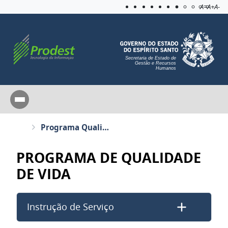
Acessibilida
Aplicar c
A=
A+
A-
Secretaria de Estado de
Gestão e Recursos
Humanos
Programa Qualidade de vida
PROGRAMA DE QUALIDADE
DE VIDA
Instrução de Serviço