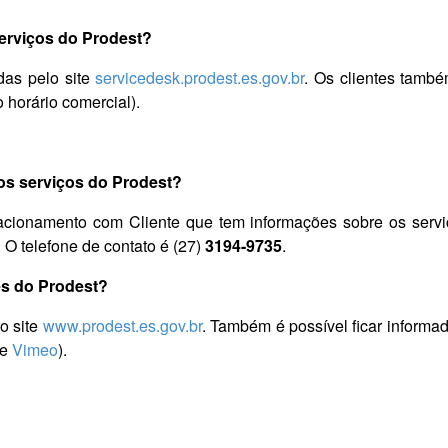
erviços do Prodest?
das pelo site
servicedesk.prodest.es.gov.br
. Os clientes també
 horário comercial).
os serviços do Prodest?
ionamento com Cliente que tem informações sobre os serviç
 O telefone de contato é (27)
3194-9735
.
es do Prodest?
o site
www.prodest.es.gov.br
. Também é possível ficar informa
e
Vimeo
).