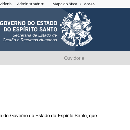
Acessibilidade
Aplicar contraste
vidoria
Administrador
Mapa do Site
A=
A+
A-
Secretaria de Estado de
Gestão e Recursos Humanos
Ouvidoria
ia do Governo do Estado do Espírito Santo, que