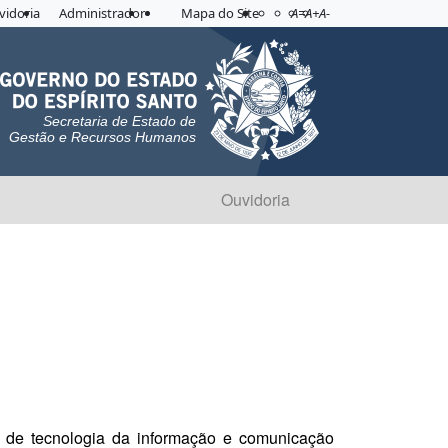
Acessibilidade
Aplicar contraste
vidoria
Administrador
Mapa do Site
A=
A+
A-
Secretaria de Estado de
Gestão e Recursos Humanos
Ouvidoria
as de tecnologia da informação e comunicação