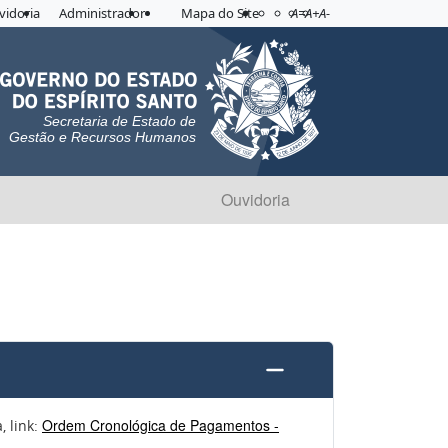
Acessibilidade
Aplicar contraste
vidoria
Administrador
Mapa do Site
A=
A+
A-
Secretaria de Estado de
Gestão e Recursos Humanos
Ouvidoria
Ordem Cronológica de Pagamentos -
, link: