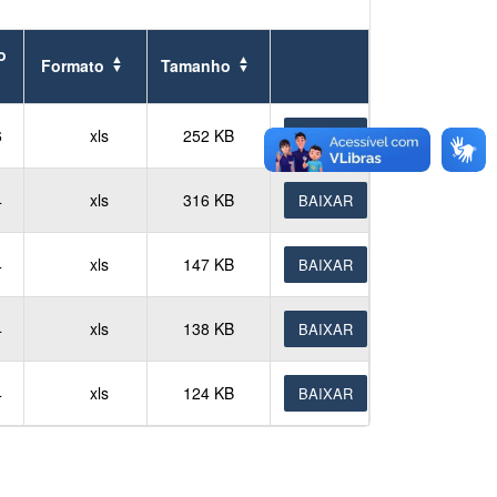
o
Formato
Tamanho
6
xls
252 KB
BAIXAR
4
xls
316 KB
BAIXAR
4
xls
147 KB
BAIXAR
4
xls
138 KB
BAIXAR
4
xls
124 KB
BAIXAR