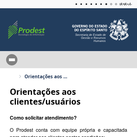
Acessibilida
Aplicar c
A=
A+
A-
Secretaria de Estado de
Gestão e Recursos
Humanos
Orientações aos clientes/usuários
Orientações aos
clientes/usuários
Como solicitar atendimento?
O Prodest conta com equipe própria e capacitada