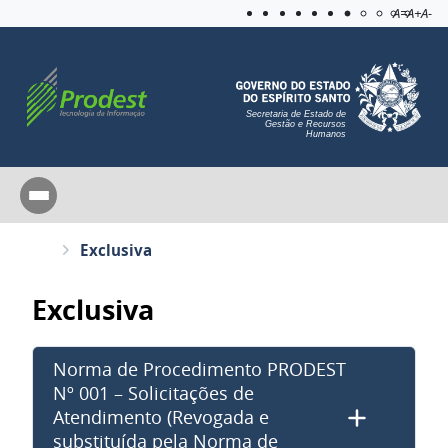
Acessibilida
Aplicar c
A=
A+
A-
Secretaria de Estado de
Gestão e Recursos
Humanos
Exclusiva
Exclusiva
Norma de Procedimento PRODEST
Nº 001 – Solicitações de
Atendimento (Revogada e
substituída pela Norma de