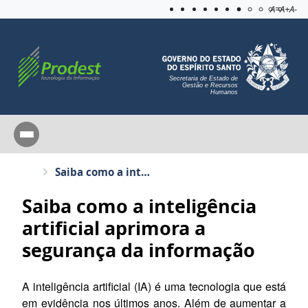
Acessibilida
Aplicar c
A=
A+
A-
Secretaria de Estado de
Gestão e Recursos
Humanos
Saiba como a inteligência artificial aprimora a segurança da informação
Saiba como a inteligência
artificial aprimora a
segurança da informação
A inteligência artificial (IA) é uma tecnologia que está
em evidência nos últimos anos. Além de aumentar a