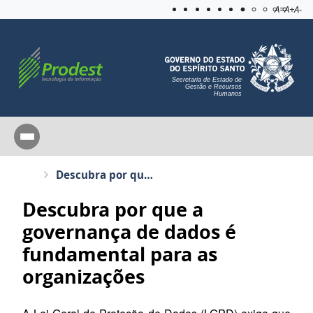
Acessibilida
Aplicar c
A=
A+
A-
Secretaria de Estado de
Gestão e Recursos
Humanos
Descubra por que a governança de dados é fundamental para as organizações
Descubra por que a
governança de dados é
fundamental para as
organizações