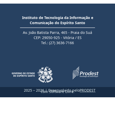
Instituto de Tecnologia da Informação e
Comunicação do Espírito Santo
Av. João Batista Parra, 465 - Praia do Suá
CEP: 29050-925 - Vitória / ES
Tel.: (27) 3636-7166
2025 – 2026 | Desenvolvido pelo
PRODEST
com Software Livre.