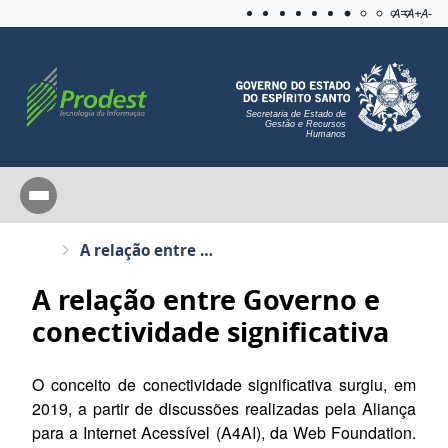
Acessibilida
Aplicar c
A=
A+
A-
Secretaria de Estado de
Gestão e Recursos
Humanos
A relação entre Governo e conectividade significativa
A relação entre Governo e
conectividade significativa
O conceito de conectividade significativa surgiu, em
2019, a partir de discussões realizadas pela Aliança
para a Internet Acessível (A4AI), da Web Foundation.