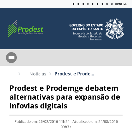
Acessibilida
Aplicar c
A=
A+
A-
Secretaria de Estado de
Gestão e Recursos
Humanos
Notícias
Prodest e Prodemge debatem alternativas para expansão de infovias digitais
Prodest e Prodemge debatem
alternativas para expansão de
infovias digitais
Publicado em: 26/02/2016 11h24 - Atualizado em: 24/08/2016
09h37