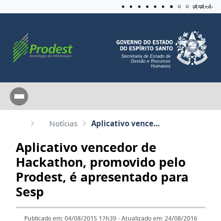
Acessibilida
Aplicar c
A=
A+
A-
Secretaria de Estado de
Gestão e Recursos
Humanos
Notícias
Aplicativo vencedor de Hackathon, promovido pelo Prodest, é apresentado para Sesp
Aplicativo vencedor de
Hackathon, promovido pelo
Prodest, é apresentado para
Sesp
Publicado em: 04/08/2015 17h39 - Atualizado em: 24/08/2016