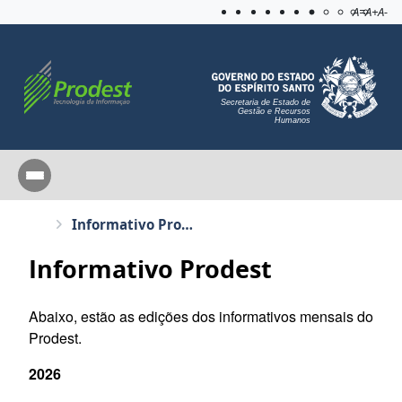
Acessibilida
Aplicar c
A=
A+
A-
Secretaria de Estado de
Gestão e Recursos
Humanos
Informativo Prodest
Informativo Prodest
Abaixo, estão as edições dos informativos mensais do
Prodest.
2026