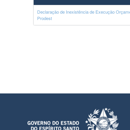
Declaração de Inexistência de Execução Orçame
Prodest