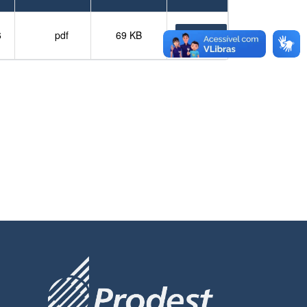
6
pdf
69 KB
BAIXAR