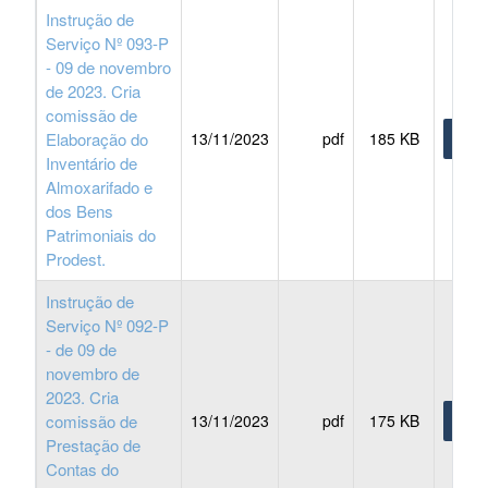
Instrução de
Serviço Nº 093-P
- 09 de novembro
de 2023. Cria
comissão de
Elaboração do
13/11/2023
pdf
185 KB
BAIX
Inventário de
Almoxarifado e
dos Bens
Patrimoniais do
Prodest.
Instrução de
Serviço Nº 092-P
- de 09 de
novembro de
2023. Cria
comissão de
13/11/2023
pdf
175 KB
BAIX
Prestação de
Contas do