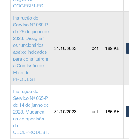
COGESIM-ES.
Instrução de
Serviço Nº 069-P
de 26 de junho de
2023. Designar
os funcionários
31/10/2023
pdf
189 KB
BAIX
abaixo indicados
para constituírem
a Comissão de
Ética do
PRODEST.
Instrução de
Serviço Nº 065-P
de 14 de junho de
2023. Mudança
31/10/2023
pdf
186 KB
BAIX
na composição
da
UECI/PRODEST.