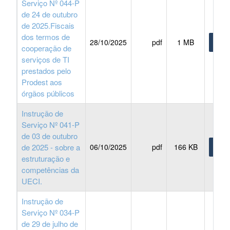
Serviço Nº 044-P
de 24 de outubro
de 2025.Fiscais
dos termos de
28/10/2025
pdf
1 MB
BAIX
cooperação de
serviços de TI
prestados pelo
Prodest aos
órgãos públicos
Instrução de
Serviço Nº 041-P
de 03 de outubro
de 2025 - sobre a
06/10/2025
pdf
166 KB
BAIX
estruturação e
competências da
UECI.
Instrução de
Serviço Nº 034-P
de 29 de julho de