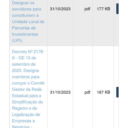
Designar os
servidores para
31/10/2023
pdf
177 KB
BAIX
constituírem a
Unidade Local de
Parcerias de
Investimentos
(UPI).
Decreto Nº 2176-
S - DE 13 de
setembro de
2023. Designa
membros para
compor o Comitê
Gestor da Rede
31/10/2023
pdf
187 KB
BAIX
Estadual para a
Simplificação do
Registro e da
Legalização de
Empresas e
Negócios -