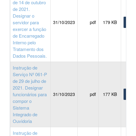
de 14 de outubro
de 2021.
Designar o
servidor para
31/10/2023
pdf
179 KB
BAIX
exercer a função
de Encarregado
Interno pelo
Tratamento dos
Dados Pessoais.
Instrução de
Serviço Nº 061-P
de 29 de julho de
2021. Designar
funcionários para
31/10/2023
pdf
177 KB
BAIX
compor o
Sistema
Integrado de
Ouvidoria
Instrução de