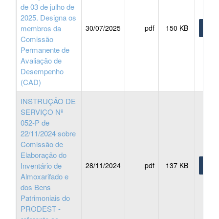
de 03 de julho de
2025. Designa os
membros da
30/07/2025
pdf
150 KB
BAIX
Comissão
Permanente de
Avaliação de
Desempenho
(CAD)
INSTRUÇÃO DE
SERVIÇO Nº
052-P de
22/11/2024 sobre
Comissão de
Elaboração do
Inventário de
28/11/2024
pdf
137 KB
BAIX
Almoxarifado e
dos Bens
Patrimoniais do
PRODEST -