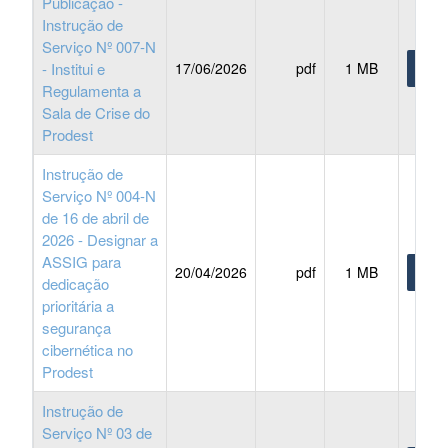
Publicação -
Instrução de
Serviço Nº 007-N
- Institui e
17/06/2026
pdf
1 MB
BAIX
Regulamenta a
Sala de Crise do
Prodest
Instrução de
Serviço Nº 004-N
de 16 de abril de
2026 - Designar a
ASSIG para
20/04/2026
pdf
1 MB
BAIX
dedicação
prioritária a
segurança
cibernética no
Prodest
Instrução de
Serviço Nº 03 de