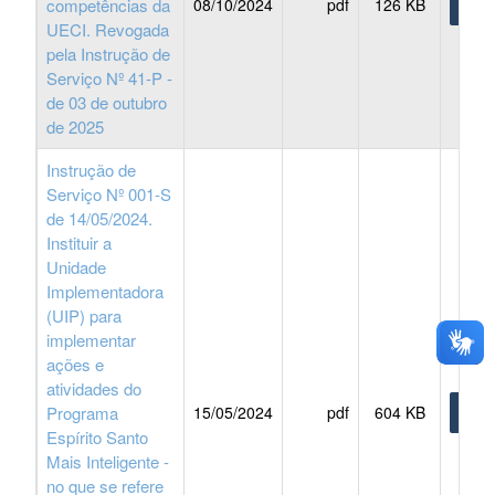
competências da
08/10/2024
pdf
126 KB
BAIX
UECI. Revogada
pela Instrução de
Serviço Nº 41-P -
de 03 de outubro
de 2025
Instrução de
Serviço Nº 001-S
de 14/05/2024.
Instituir a
Unidade
Implementadora
(UIP) para
implementar
ações e
atividades do
Programa
15/05/2024
pdf
604 KB
BAIX
Espírito Santo
Mais Inteligente -
no que se refere