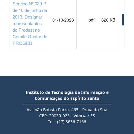
Serviço Nº 039-P
de 10 de junho de
2013. Designar
31/10/2023
pdf
626 KB
BAIX
representantes
do Prodest no
Comitê Gestor do
PROGED.
Instituto de Tecnologia da Informação e
Comunicação do Espírito Santo
Av. João Batista Parra, 465 - Praia do Suá
CEP: 29050-925 - Vitória / ES
Tel.: (27) 3636-7166