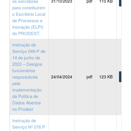
os servidores
31/10/2023
pdf
110 KB
BAIX
para constituírem
o Escritório Local
de Processos e
Inovação (ELPI)
do PRODEST.
Instrução de
Serviço 049-P de
14 de junho de
2022 – Designa
funcionários
responsáveis
24/04/2024
pdf
123 KB
BAIX
pela
implementação
da Política de
Dados Abertos
no Prodest
Instrução de
Serviço Nº 076 P