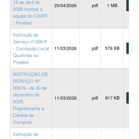
16 de abril de
20/04/2026
pdf
1 MB
BAIX
2026 Instituir a
equipe do CSIRT
- Prodest
Instrução de
Serviço nº 056-P
- Comissão Local
11/03/2026
pdf
576 KB
BAIX
Qualivida no
Prodest
INSTRUÇÃO DE
SERVIÇO Nº
009-N - de 30 de
dezembro de
11/03/2026
pdf
817 KB
BAIX
2025.
Regulamenta a
Central de
Compras.
Instrução de