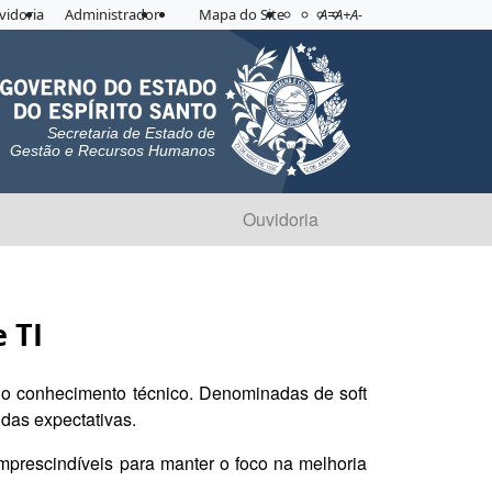
Acessibilidade
Aplicar contraste
vidoria
Administrador
Mapa do Site
A=
A+
A-
Secretaria de Estado de
Gestão e Recursos Humanos
Ouvidoria
 TI
 do conhecimento técnico. Denominadas de soft
 das expectativas.
prescindíveis para manter o foco na melhoria