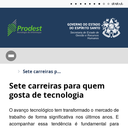
Acessibilida
Aplicar c
A=
A+
A-
Secretaria de Estado de
Gestão e Recursos
Humanos
Sete carreiras para quem gosta de tecnologia
Sete carreiras para quem
gosta de tecnologia
O avanço tecnológico tem transformado o mercado de
trabalho de forma significativa nos últimos anos. E
acompanhar essa tendência é fundamental para