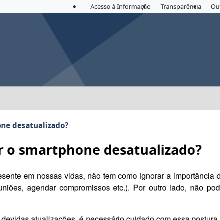
Acesso à Informação
Transparência
Ou
one desatualizado?
ar o smartphone desatualizado?
esente em nossas vidas, não tem como ignorar a importância de
reuniões, agendar compromissos etc.). Por outro lado, não p
devidas atualizações, é necessário cuidado com essa postura. 