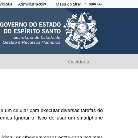
Acessibilidade
Aplicar contraste
vidoria
Administrador
Mapa do Site
A=
A+
A-
Secretaria de Estado de
Gestão e Recursos Humanos
Ouvidoria
 um celular para executar diversas tarefas do
odemos ignorar o risco de usar um smartphone
Afinal, os cibercriminosos estão cada vez mais