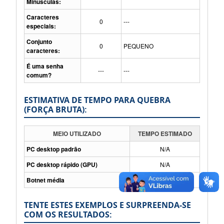
Minúsculas:
Caracteres
0
---
especiais:
Conjunto
0
PEQUENO
caracteres:
É uma senha
---
---
comum?
ESTIMATIVA DE TEMPO PARA QUEBRA
(FORÇA BRUTA):
MEIO UTILIZADO
TEMPO ESTIMADO
PC desktop padrão
N/A
PC desktop rápido (GPU)
N/A
Botnet média
N/A
TENTE ESTES EXEMPLOS E SURPREENDA-SE
COM OS RESULTADOS: