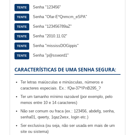
Senha "123456"
TENTE
Senha "Ofar-E*Qnmcm_eSPA"
TENTE
Senha "123456789aZ"
TENTE
Senha "2010.11.02"
TENTE
Senha "mississDOGippis"
TENTE
Senha "p@ssword1"
TENTE
CARACTERÍSTICAS DE UMA SENHA SEGURA:
Ter letras maiúsculas e minúsculas, números e
caracteres especiais. Ex.: fQw-37*!PnB295_?
Ter um tamanho mínimo razoável (por exemplo, pelo
menos entre 10 e 14 caracteres)
Não ser comum ou fraca (ex.: 123456, abdefg, senha,
senha01, qwerty, 1qaz2wsx, login etc.)
Ser exclusiva (ou seja, não ser usada em mais de um
site ou sistema)