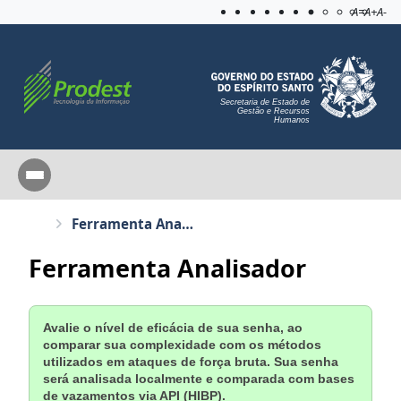
Acessibilida
Aplicar c
A=
A+
A-
Secretaria de Estado de
Gestão e Recursos
Humanos
Ferramenta Analisador
Ferramenta Analisador
Avalie o nível de eficácia de sua senha, ao
comparar sua complexidade com os métodos
utilizados em ataques de força bruta.
Sua senha
será analisada localmente e comparada com bases
de vazamentos via API (HIBP)
.