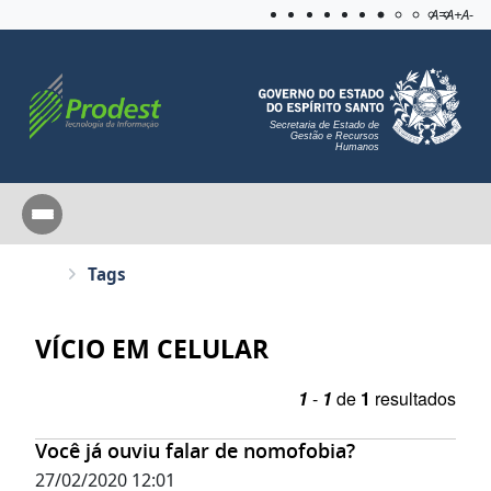
Acessibilida
Aplicar c
A=
A+
A-
Secretaria de Estado de
Gestão e Recursos
Humanos
Tags
VÍCIO EM CELULAR
1
-
1
de
1
resultados
Você já ouviu falar de nomofobia?
27/02/2020 12:01