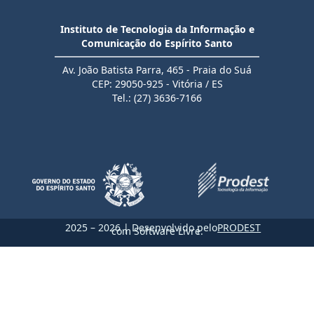
Instituto de Tecnologia da Informação e
Comunicação do Espírito Santo
Av. João Batista Parra, 465 - Praia do Suá
CEP: 29050-925 - Vitória / ES
Tel.: (27) 3636-7166
2025 – 2026 | Desenvolvido pelo
PRODEST
com Software Livre.