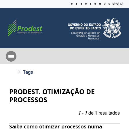
Acessibilida
Aplicar c
A=
A+
A-
Secretaria de Estado de
Gestão e Recursos
Humanos
Tags
PRODEST. OTIMIZAÇÃO DE
PROCESSOS
1
-
1
de
1
resultados
Saiba como otimizar processos numa