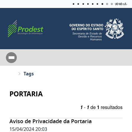
Acessibilida
Aplicar c
A=
A+
A-
Secretaria de Estado de
Gestão e Recursos
Humanos
Tags
PORTARIA
1
-
1
de
1
resultados
Aviso de Privacidade da Portaria
15/04/2024 20:03