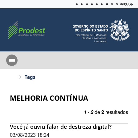
Acessibilida
Aplicar c
A=
A+
A-
Secretaria de Estado de
Gestão e Recursos
Humanos
Tags
MELHORIA CONTÍNUA
1
-
2
de
2
resultados
Você já ouviu falar de destreza digital?
03/08/2023 18:24