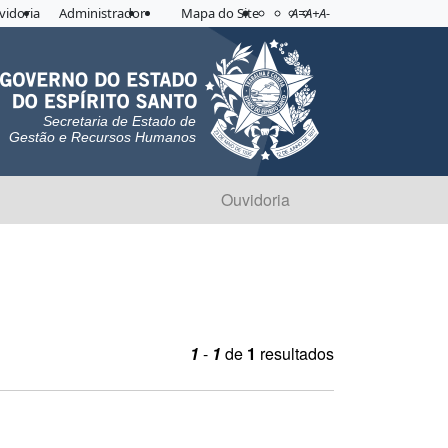
Acessibilidade
Aplicar contraste
vidoria
Administrador
Mapa do Site
A=
A+
A-
Secretaria de Estado de
Gestão e Recursos Humanos
Ouvidoria
1
-
1
de
1
resultados