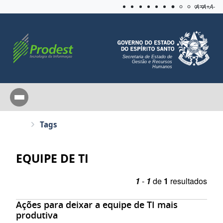
Acessibilida
Aplicar c
A=
A+
A-
Secretaria de Estado de
Gestão e Recursos
Humanos
Tags
EQUIPE DE TI
1
-
1
de
1
resultados
Ações para deixar a equipe de TI mais
produtiva