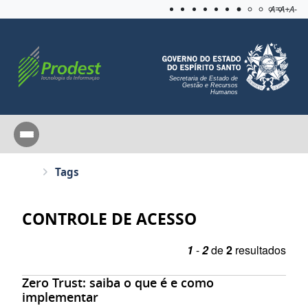
Acessibilida
Aplicar c
A=
A+
A-
Secretaria de Estado de
Gestão e Recursos
Humanos
Tags
CONTROLE DE ACESSO
1
-
2
de
2
resultados
Zero Trust: saiba o que é e como
implementar