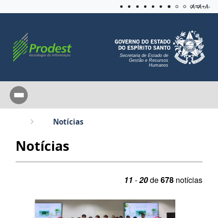
Acessibilida
Aplicar c
A=
A+
A-
Secretaria de Estado de
Gestão e Recursos
Humanos
Notícias
Notícias
11
-
20
de
678
notícias