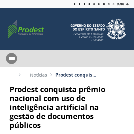
Acessibilida
Aplicar c
A=
A+
A-
Secretaria de Estado de
Gestão e Recursos
Humanos
Notícias
Prodest conquista prêmio nacional com uso de inteligência artificial na gestão de documentos público...
Prodest conquista prêmio
nacional com uso de
inteligência artificial na
gestão de documentos
públicos