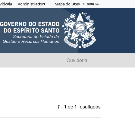
Acessibilidade
Aplicar contraste
vidoria
Administrador
Mapa do Site
A=
A+
A-
Secretaria de Estado de
Gestão e Recursos Humanos
Ouvidoria
1
-
1
de
1
resultados