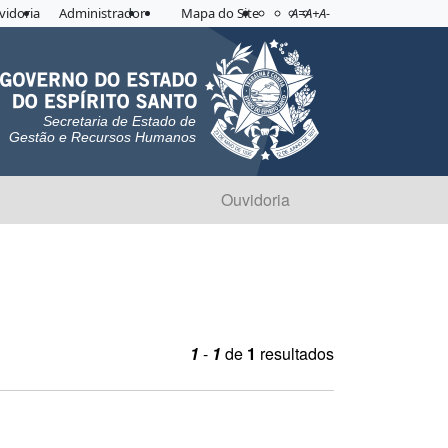
Acessibilidade
Aplicar contraste
vidoria
Administrador
Mapa do Site
A=
A+
A-
Secretaria de Estado de
Gestão e Recursos Humanos
Ouvidoria
1
-
1
de
1
resultados