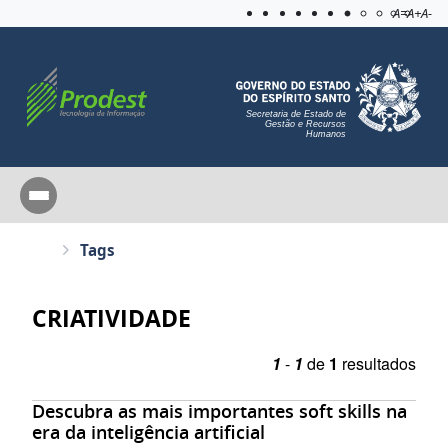
Acessibilida
Aplicar c
A=
A+
A-
Secretaria de Estado de
Gestão e Recursos
Humanos
Tags
CRIATIVIDADE
1
-
1
de
1
resultados
Descubra as mais importantes soft skills na
era da inteligência artificial