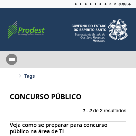
Acessibilida
Aplicar c
A=
A+
A-
Secretaria de Estado de
Gestão e Recursos
Humanos
Tags
CONCURSO PÚBLICO
1
-
2
de
2
resultados
Veja como se preparar para concurso
público na área de TI