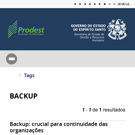
Acessibilida
Aplicar c
A=
A+
A-
Secretaria de Estado de
Gestão e Recursos
Humanos
Tags
BACKUP
1
-
1
de
1
resultados
Backup: crucial para continuidade das
organizações