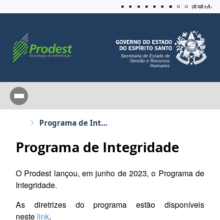
Acessibilida
Aplicar c
A=
A+
A-
Secretaria de Estado de
Gestão e Recursos
Humanos
Programa de Integridade
Programa de Integridade
O Prodest lançou, em junho de 2023, o Programa de
Integridade.
As diretrizes do programa estão disponíveis
neste
link
.