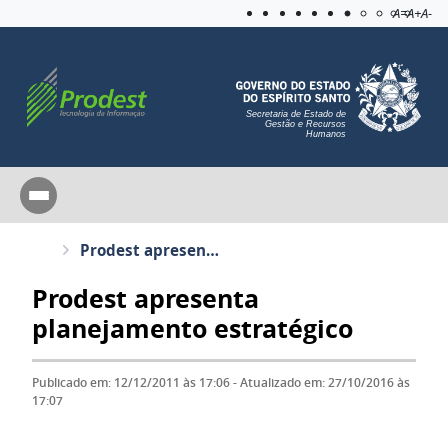
Acessibilida
Aplicar c
A=
A+
A-
Secretaria de Estado de
Gestão e Recursos
Humanos
Prodest apresenta planejamento estratégico
Prodest apresenta
planejamento estratégico
Publicado em: 12/12/2011 às 17:06 - Atualizado em: 27/10/2016 às
17:07