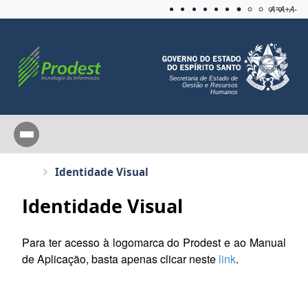
Acessibilida
Aplicar c
A=
A+
A-
Secretaria de Estado de
Gestão e Recursos
Humanos
Identidade Visual
Identidade Visual
Para ter acesso à logomarca do Prodest e ao Manual
de Aplicação, basta apenas clicar neste
link
.