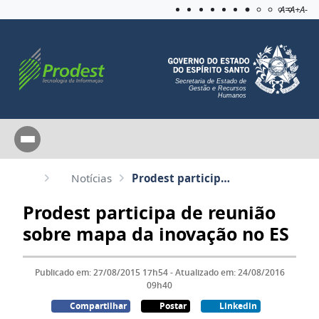
Acessibilida
Aplicar c
A=
A+
A-
Secretaria de Estado de
Gestão e Recursos
Humanos
Notícias
Prodest participa de reunião sobre mapa da inovação no ES
Prodest participa de reunião
sobre mapa da inovação no ES
Publicado em: 27/08/2015 17h54 - Atualizado em: 24/08/2016
09h40
Compartilhar
Postar
Linkedin