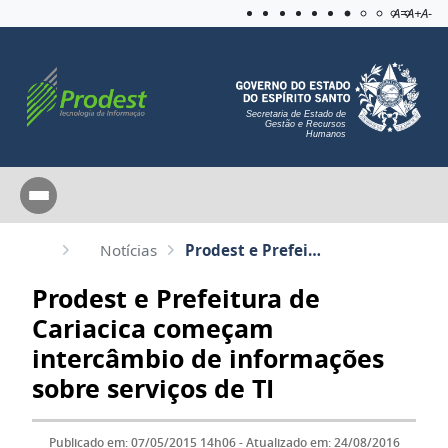
Acessibilida
Aplicar c
A=
A+
A-
Secretaria de Estado de
Gestão e Recursos
Humanos
Notícias
Prodest e Prefeitura de Cariacica começam intercâmbio de informações sobre serviços de TI
Prodest e Prefeitura de
Cariacica começam
intercâmbio de informações
sobre serviços de TI
Publicado em: 07/05/2015 14h06 - Atualizado em: 24/08/2016