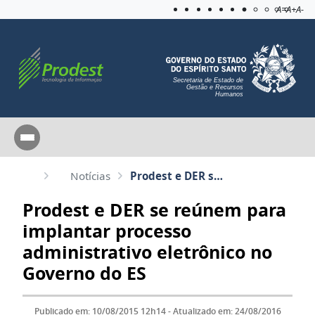
Acessibilida
Aplicar c
A=
A+
A-
Secretaria de Estado de
Gestão e Recursos
Humanos
Notícias
Prodest e DER se reúnem para implantar processo administrativo eletrônico no Governo do ES
Prodest e DER se reúnem para
implantar processo
administrativo eletrônico no
Governo do ES
Publicado em: 10/08/2015 12h14 - Atualizado em: 24/08/2016