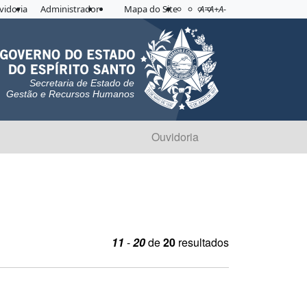
Acessibilidade
Aplicar contraste
vidoria
Administrador
Mapa do Site
A=
A+
A-
Secretaria de Estado de
Gestão e Recursos Humanos
Ouvidoria
11
-
20
de
20
resultados