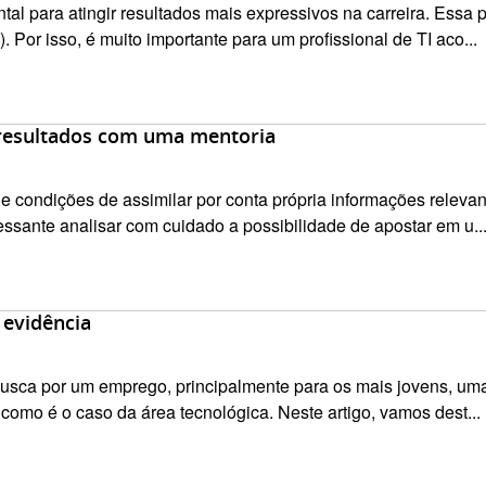
al para atingir resultados mais expressivos na carreira. Essa p
 Por isso, é muito importante para um profissional de TI aco...
r resultados com uma mentoria
a e condições de assimilar por conta própria informações releva
eressante analisar com cuidado a possibilidade de apostar em u..
 evidência
usca por um emprego, principalmente para os mais jovens, uma ta
como é o caso da área tecnológica. Neste artigo, vamos dest...