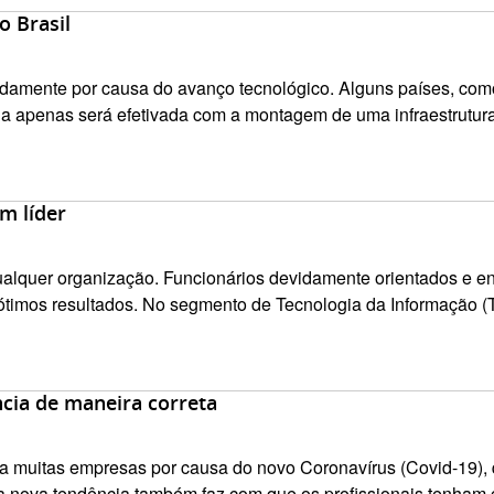
o Brasil
pidamente por causa do avanço tecnológico. Alguns países, co
gia apenas será efetivada com a montagem de uma infraestrutura
m líder
ualquer organização. Funcionários devidamente orientados e e
timos resultados. No segmento de Tecnologia da Informação (TI
cia de maneira correta
ra muitas empresas por causa do novo Coronavírus (Covid-19), 
sa nova tendência também faz com que os profissionais tenham c